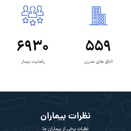
6930
559
اتاق های مدرن
رضایت بیمار
نظرات بیماران
نظرات برخی از بیماران ما