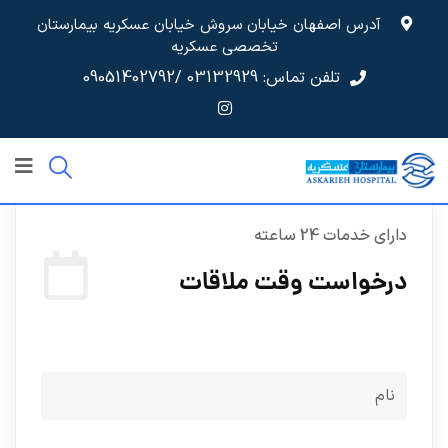
آدرس اصفهان خیابان سروش خیابان عسکریه بیمارستان
تخصصی عسکریه
تلفن تماس: 03132929
/09051402792
دارای خدمات 24 ساعته
درخواست وقت ملاقات