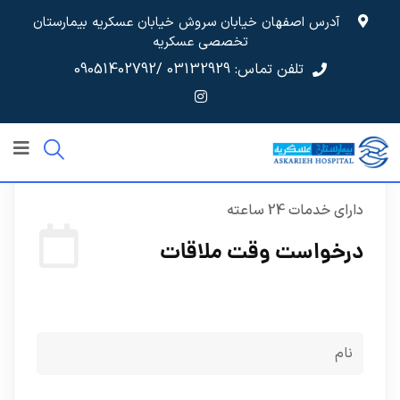
آدرس اصفهان خیابان سروش خیابان عسکریه بیمارستان
تخصصی عسکریه
تلفن تماس: 03132929
/09051402792
دارای خدمات 24 ساعته
درخواست وقت ملاقات