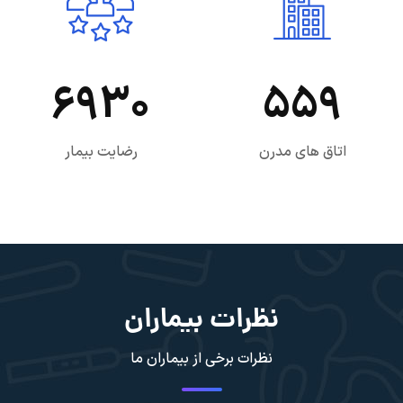
6930
559
اتاق های مدرن
رضایت بیمار
نظرات بیماران
نظرات برخی از بیماران ما