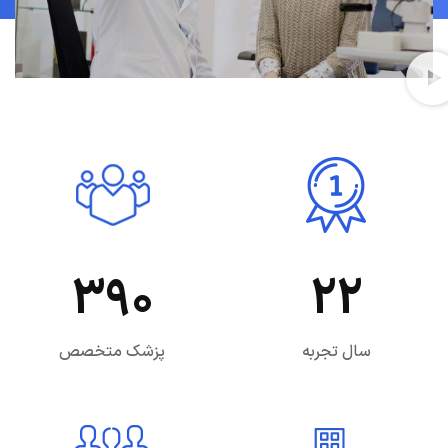
390
22
سال تجربه
پزشک متخصص