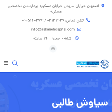
رش
اصفهان خیابان سروش خیابان عسکریه بیمارستان تخصصی
ه
عسکریه
حتوا
تلفن تماس: 03132929
/09051402792
info@askariehospital.com
شنبه - جمعه
24 ساعته
سیاوش طالبی