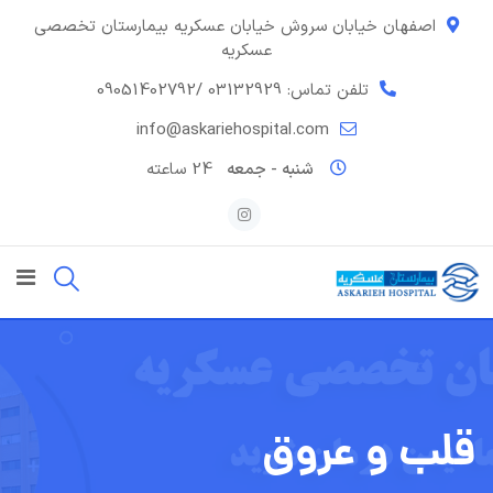
رش
اصفهان خیابان سروش خیابان عسکریه بیمارستان تخصصی
ه
عسکریه
حتوا
تلفن تماس: 03132929
/09051402792
info@askariehospital.com
شنبه - جمعه
24 ساعته
قلب و عروق