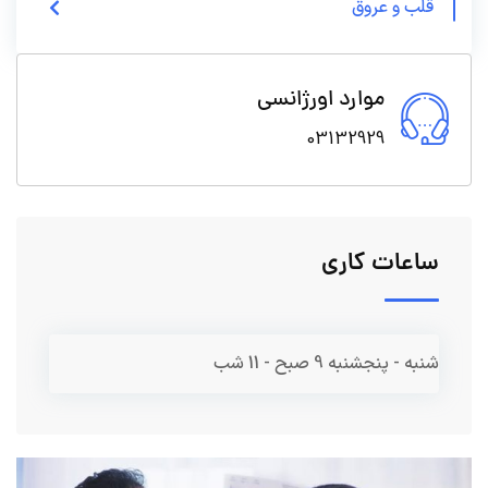
قلب و عروق
موارد اورژانسی
03132929
ساعات کاری
شنبه - پنجشنبه
9 صبح - 11 شب